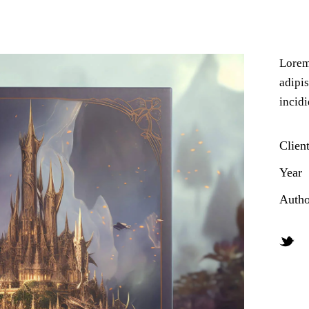
Lorem
adipis
incidi
Clien
Year
Autho