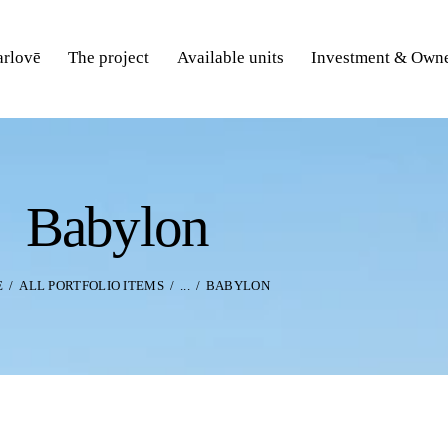
rlovē
The project
Available units
Investment & Owne
Babylon
E
ALL PORTFOLIO ITEMS
...
BABYLON