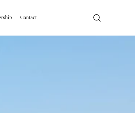
rship
Contact