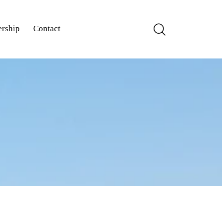
rship
Contact