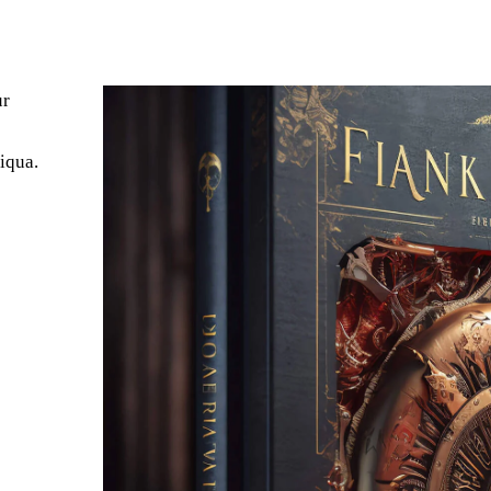
ur
iqua.