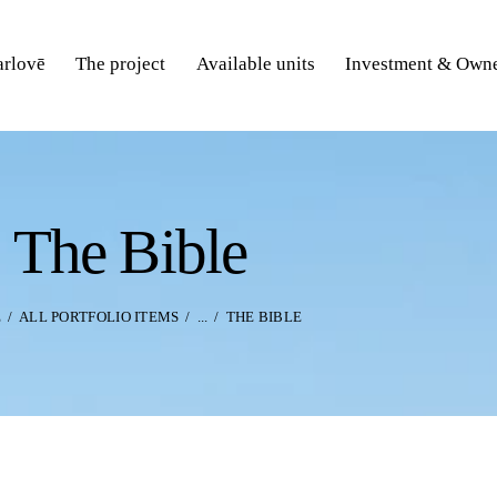
rlovē
The project
Available units
Investment & Owne
The Bible
E
ALL PORTFOLIO ITEMS
...
THE BIBLE