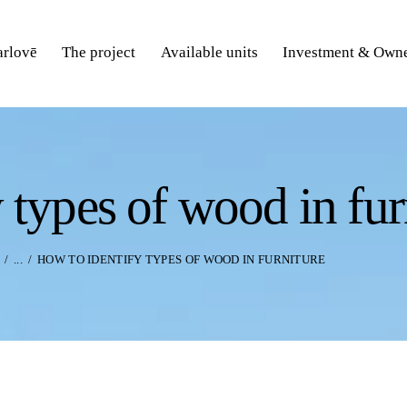
rlovē
The project
Available units
Investment & Owne
 types of wood in fur
...
HOW TO IDENTIFY TYPES OF WOOD IN FURNITURE