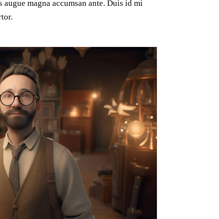
mus augue magna accumsan ante. Duis id mi
tor.