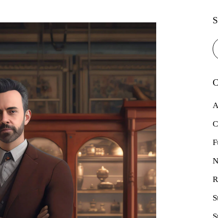
S
C
A
C
F
N
R
S
S