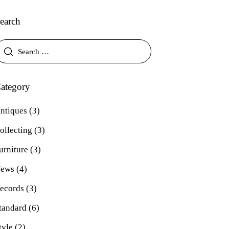
earch
ategory
ntiques
(3)
ollecting
(3)
urniture
(3)
ews
(4)
ecords
(3)
tandard
(6)
tyle
(2)