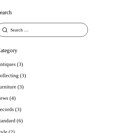
earch
ategory
ntiques
(3)
ollecting
(3)
urniture
(3)
ews
(4)
ecords
(3)
tandard
(6)
tyle
(2)