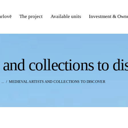
rlovē
The project
Available units
Investment & Owne
 and collections to d
...
MEDIEVAL ARTISTS AND COLLECTIONS TO DISCOVER