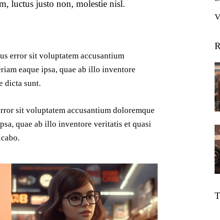
, luctus justo non, molestie nisl.
V
R
tus error sit voluptatem accusantium
iam eaque ipsa, quae ab illo inventore
e dicta sunt.
 error sit voluptatem accusantium doloremque
a, quae ab illo inventore veritatis et quasi
icabo.
T