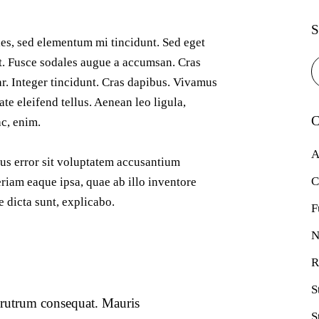
S
les, sed elementum mi tincidunt. Sed eget
at. Fusce sodales augue a accumsan. Cras
ar. Integer tincidunt. Cras dapibus. Vivamus
e eleifend tellus. Aenean leo ligula,
C
ac, enim.
A
tus error sit voluptatem accusantium
C
iam eaque ipsa, quae ab illo inventore
ae dicta sunt, explicabo.
F
N
R
S
s rutrum consequat. Mauris
S