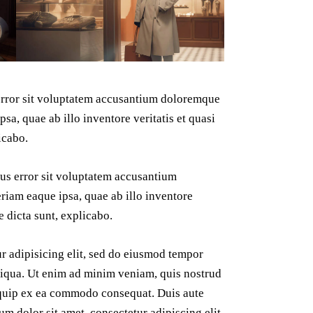
 error sit voluptatem accusantium doloremque
a, quae ab illo inventore veritatis et quasi
icabo.
tus error sit voluptatem accusantium
iam eaque ipsa, quae ab illo inventore
ae dicta sunt, explicabo.
r adipisicing elit, sed do eiusmod tempor
liqua. Ut enim ad minim veniam, quis nostrud
liquip ex ea commodo consequat. Duis aute
um dolor sit amet, consectetur adipiscing elit.