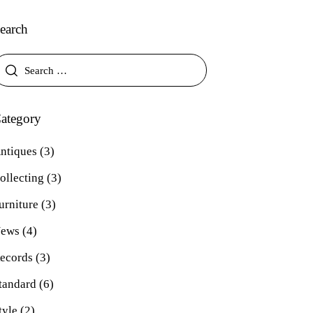
earch
ategory
ntiques
(3)
ollecting
(3)
urniture
(3)
ews
(4)
ecords
(3)
tandard
(6)
tyle
(2)