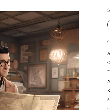
S
C
A
C
F
N
R
S
S