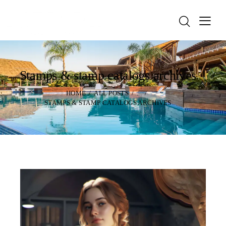
Stamps & stamp catalogs archives
HOME
ALL POSTS
...
STAMPS & STAMP CATALOGS ARCHIVES