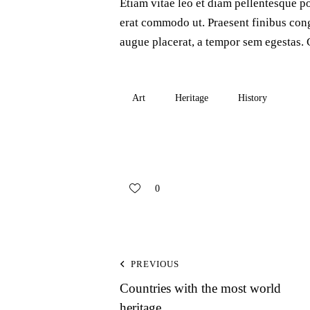
Etiam vitae leo et diam pellentesque por
erat commodo ut. Praesent finibus con
augue placerat, a tempor sem egestas. C
Art
Heritage
History
0
PREVIOUS
Countries with the most world
heritage