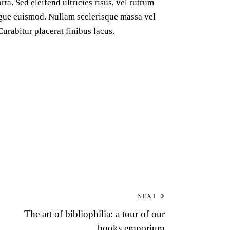
ta. Sed eleifend ultricies risus, vel rutrum
gue euismod. Nullam scelerisque massa vel
urabitur placerat finibus lacus.
NEXT
The art of bibliophilia: a tour of our
books emporium