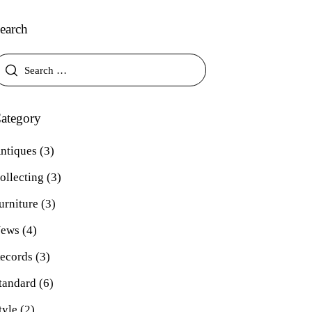
earch
ategory
ntiques
(3)
ollecting
(3)
urniture
(3)
ews
(4)
ecords
(3)
tandard
(6)
tyle
(2)