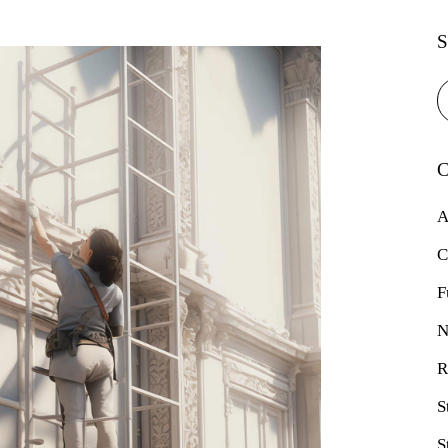
S
C
A
C
F
N
R
S
S