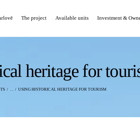
rlovē
The project
Available units
Investment & Owne
ical heritage for tour
STS
...
USING HISTORICAL HERITAGE FOR TOURISM